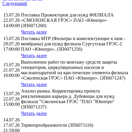
Следующий
15.07.26
Поставка Прожекторов для нужд ФИЛИАЛА
22.07.26
«СМОЛЕНСКАЯ ГРЭС» ПАО «Юнипро»
14:00:00
(ЗП6071260)
Читать далее
15.07.26
Поставка МТР (Фильтры и комплектующие к ним -
29.07.26
мембраны) для нужд филиала Сургутская ГРЭС-2
17:00:00
ПАО «Юнипро». (ЗП6071256)
Читать далее
Выполнение работ по монтажу средств защиты
15.07.26
генераторов, циркуляционных насосов и
21.07.26
маслоаппаратной на кри-тические элемента филиала
16:00:00
«Смоленская ГРЭС» ПАО «Юнипро». (ЗП6071247)
Читать далее
Анализ рынка. Корректировка проекта
15.07.26
рекультивации карьера д. Дубовицы для нужд
22.07.26
филиала "Смоленская ГРЭС "ПАО "Юнипро"
15:00:00
(ЗП6071237)
Читать далее
14.07.26
17.07.26
Термопреобразователи (ЗП6071116)
21:59:00