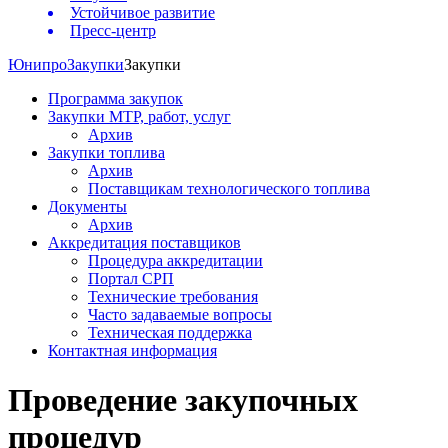
Устойчивое развитие
Пресс-центр
Юнипро
Закупки
Закупки
Программа закупок
Закупки МТР, работ, услуг
Архив
Закупки топлива
Архив
Поставщикам технологического топлива
Документы
Архив
Аккредитация поставщиков
Процедура аккредитации
Портал СРП
Технические требования
Часто задаваемые вопросы
Техническая поддержка
Контактная информация
Проведение закупочных
процедур