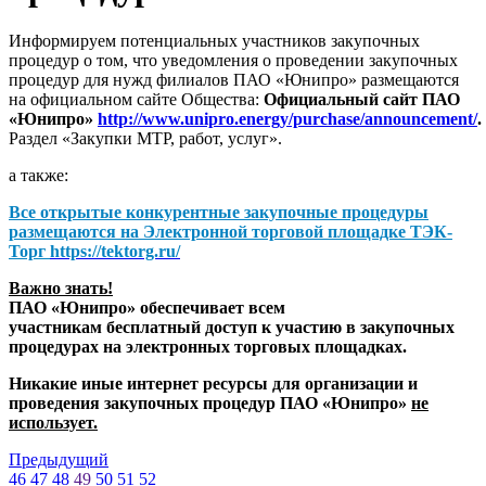
Информируем потенциальных участников закупочных
процедур о том, что уведомления о проведении закупочных
процедур для нужд филиалов ПАО «Юнипро» размещаются
на официальном сайте Общества:
Официальный сайт ПАО
«Юнипро»
http://www.unipro.energy/purchase/announcement/
.
Раздел «Закупки МТР, работ, услуг».
а также:
Все открытые конкурентные закупочные процедуры
размещаются на
Электронной торговой площадке ТЭК-
Торг
https://tektorg.ru/
Важно знать!
ПАО «Юнипро» обеспечивает всем
участникам бесплатный доступ к участию в закупочных
процедурах на электронных торговых площадках.
Никакие иные интернет ресурсы для организации и
проведения закупочных процедур ПАО «Юнипро»
не
использует.
Предыдущий
46
47
48
49
50
51
52