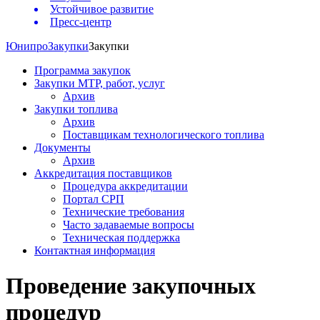
Устойчивое развитие
Пресс-центр
Юнипро
Закупки
Закупки
Программа закупок
Закупки МТР, работ, услуг
Архив
Закупки топлива
Архив
Поставщикам технологического топлива
Документы
Архив
Аккредитация поставщиков
Процедура аккредитации
Портал СРП
Технические требования
Часто задаваемые вопросы
Техническая поддержка
Контактная информация
Проведение закупочных
процедур