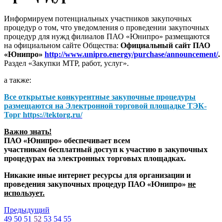
Информируем потенциальных участников закупочных
процедур о том, что уведомления о проведении закупочных
процедур для нужд филиалов ПАО «Юнипро» размещаются
на официальном сайте Общества:
Официальный сайт ПАО
«Юнипро»
http://www.unipro.energy/purchase/announcement/
.
Раздел «Закупки МТР, работ, услуг».
а также:
Все открытые конкурентные закупочные процедуры
размещаются на
Электронной торговой площадке ТЭК-
Торг
https://tektorg.ru/
Важно знать!
ПАО «Юнипро» обеспечивает всем
участникам бесплатный доступ к участию в закупочных
процедурах на электронных торговых площадках.
Никакие иные интернет ресурсы для организации и
проведения закупочных процедур ПАО «Юнипро»
не
использует.
Предыдущий
49
50
51
52
53
54
55