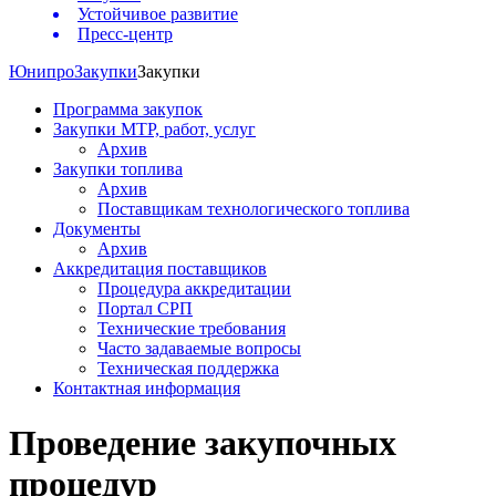
Устойчивое развитие
Пресс-центр
Юнипро
Закупки
Закупки
Программа закупок
Закупки МТР, работ, услуг
Архив
Закупки топлива
Архив
Поставщикам технологического топлива
Документы
Архив
Аккредитация поставщиков
Процедура аккредитации
Портал СРП
Технические требования
Часто задаваемые вопросы
Техническая поддержка
Контактная информация
Проведение закупочных
процедур