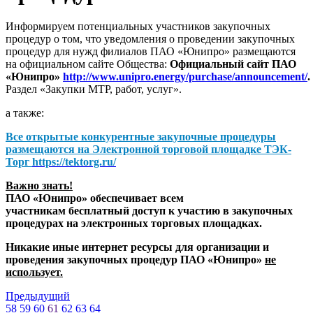
Информируем потенциальных участников закупочных
процедур о том, что уведомления о проведении закупочных
процедур для нужд филиалов ПАО «Юнипро» размещаются
на официальном сайте Общества:
Официальный сайт ПАО
«Юнипро»
http://www.unipro.energy/purchase/announcement/
.
Раздел «Закупки МТР, работ, услуг».
а также:
Все открытые конкурентные закупочные процедуры
размещаются на
Электронной торговой площадке ТЭК-
Торг
https://tektorg.ru/
Важно знать!
ПАО «Юнипро» обеспечивает всем
участникам бесплатный доступ к участию в закупочных
процедурах на электронных торговых площадках.
Никакие иные интернет ресурсы для организации и
проведения закупочных процедур ПАО «Юнипро»
не
использует.
Предыдущий
58
59
60
61
62
63
64