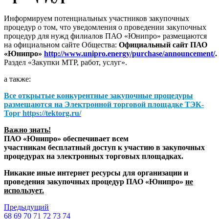
Информируем потенциальных участников закупочных
процедур о том, что уведомления о проведении закупочных
процедур для нужд филиалов ПАО «Юнипро» размещаются
на официальном сайте Общества:
Официальный сайт ПАО
«Юнипро»
http://www.unipro.energy/purchase/announcement/
.
Раздел «Закупки МТР, работ, услуг».
а также:
Все открытые конкурентные закупочные процедуры
размещаются на
Электронной торговой площадке ТЭК-
Торг
https://tektorg.ru/
Важно знать!
ПАО «Юнипро» обеспечивает всем
участникам бесплатный доступ к участию в закупочных
процедурах на электронных торговых площадках.
Никакие иные интернет ресурсы для организации и
проведения закупочных процедур ПАО «Юнипро»
не
использует.
Предыдущий
68
69
70
71
72
73
74