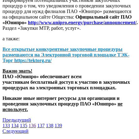
Информируем потенциальных участников закупочных
процедур о том, что уведомления о проведении закупочных
процедур для нужд филиалов ПАО «Юнипро» размещаются
на официальном сайте Общества:
Официальный сайт ПАО
«Юнипро»
http://www.unipro.energy/purchase/announcement/
.
Раздел «Закупки МТР, работ, услуг».
а также:
Все открытые конкурентные закупочные процедуры
размещаются на
Электронной торговой площадке ТЭК-
Торг
https://tektorg.ru/
Важно знать!
ПАО «Юнипро» обеспечивает всем
участникам бесплатный доступ к участию в закупочных
процедурах на электронных торговых площадках.
Никакие иные интернет ресурсы для организации и
проведения закупочных процедур ПАО «Юнипро»
не
использует.
Предыдущий
133
134
135
136
137
138
139
Следующий