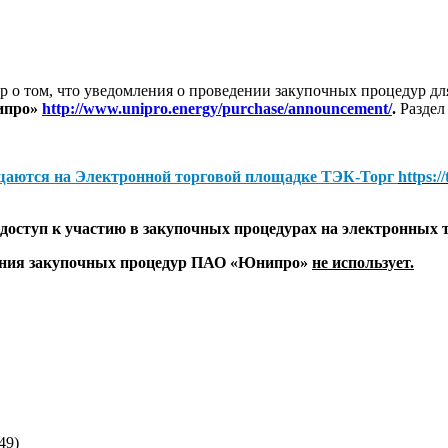
 о том, что уведомления о проведении закупочных процедур 
ипро»
http://www.unipro.energy/purchase/announcement/
.
Раздел
щаются на
Электронной торговой площадке ТЭК-Торг
https:/
оступ к участию в закупочных процедурах на электронных 
дения закупочных процедур ПАО «Юнипро»
не использует.
49)