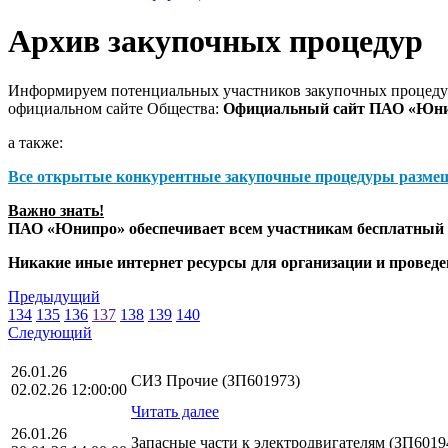
Архив закупочных процедур
Информируем потенциальных участников закупочных процедур
официальном сайте Общества:
Официальный сайт ПАО «Юн
а также:
Все открытые конкурентные закупочные процедуры разме
Важно знать!
ПАО «Юнипро» обеспечивает всем участникам бесплатный д
Никакие иные интернет ресурсы для организации и прове
Предыдущий
134
135
136
137
138
139
140
Следующий
26.01.26
СИЗ Прочие (ЗП601973)
02.02.26 12:00:00
Читать далее
26.01.26
Запасные части к электродвигателям (ЗП6019