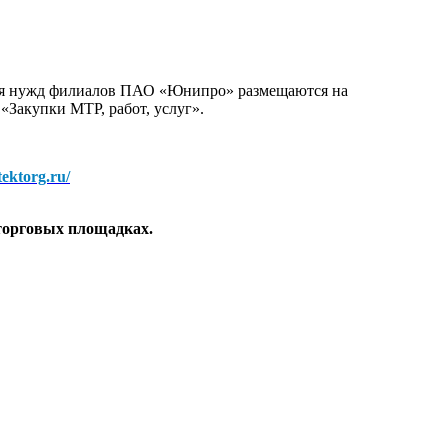
для нужд филиалов ПАО «Юнипро» размещаются на
 «Закупки МТР, работ, услуг».
/tektorg.ru/
торговых площадках.