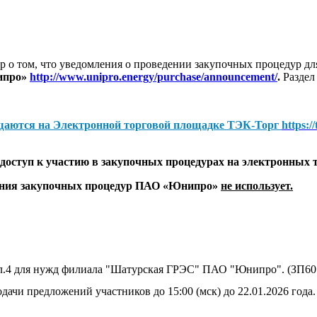
 о том, что уведомления о проведении закупочных процедур 
ипро»
http://www.unipro.energy/purchase/announcement/
.
Раздел
щаются на
Электронной торговой площадке ТЭК-Торг
https:/
оступ к участию в закупочных процедурах на электронных 
дения закупочных процедур ПАО «Юнипро»
не использует.
л.4 для нужд филиала "Шатурская ГРЭС" ПАО "Юнипро". (ЗП60
дачи предложений участников до 15:00 (мск) до 22.01.2026 года.