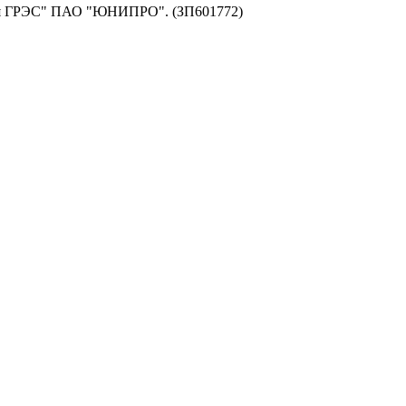
кая ГРЭС" ПАО "ЮНИПРО". (ЗП601772)