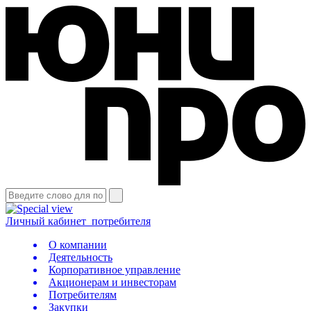
Личный кабинет
потребителя
О компании
Деятельность
Корпоративное управление
Акционерам и инвесторам
Потребителям
Закупки