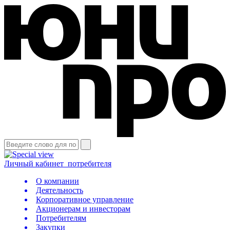
Личный кабинет
потребителя
О компании
Деятельность
Корпоративное управление
Акционерам и инвесторам
Потребителям
Закупки