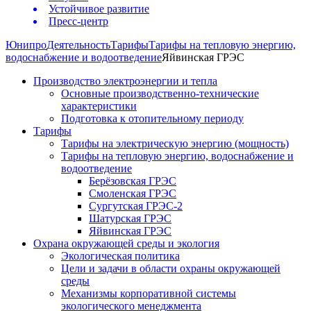
Устойчивое развитие
Пресс-центр
Юнипро
Деятельность
Тарифы
Тарифы на тепловую энергию,
водоснабжение и водоотведение
Яйвинская ГРЭС
Производство электроэнергии и тепла
Основные производственно-технические
характеристики
Подготовка к отопительному периоду
Тарифы
Тарифы на электрическую энергию (мощность)
Тарифы на тепловую энергию, водоснабжение и
водоотведение
Берёзовская ГРЭС
Смоленская ГРЭС
Сургутская ГРЭС-2
Шатурская ГРЭС
Яйвинская ГРЭС
Охрана окружающей среды и экология
Экологическая политика
Цели и задачи в области охраны окружающей
среды
Механизмы корпоративной системы
экологического менеджмента