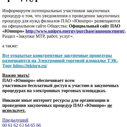
Информируем потенциальных участников закупочных
процедур о том, что уведомления о проведении закупочных
процедур для нужд филиалов ПАО «Юнипро» размещаются
на официальном сайте Общества:
Официальный сайт ПАО
«Юнипро»
http://www.unipro.energy/purchase/announcement/
.
Раздел «Закупки МТР, работ, услуг».
а также:
Все открытые конкурентные закупочные процедуры
размещаются на
Электронной торговой площадке ТЭК-
Торг
https://tektorg.ru/
Важно знать!
ПАО «Юнипро» обеспечивает всем
участникам бесплатный доступ к участию в закупочных
процедурах на электронных торговых площадках.
Никакие иные интернет ресурсы для организации и
проведения закупочных процедур ПАО «Юнипро»
не
использует.
Предыдущий
60
61
62
63
64
65
66